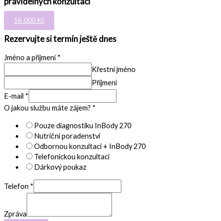
pravidelných konzultací
16 000 Kč
Rezervujte si termín ještě dnes
Jméno a příjmení
*
Křestní jméno
Příjmení
E-mail
*
O jakou službu máte zájem?
*
Pouze diagnostiku InBody 270
Nutriční poradenství
Odbornou konzultaci + InBody 270
Telefonickou konzultaci
Dárkový poukaz
Telefon
*
Zpráva